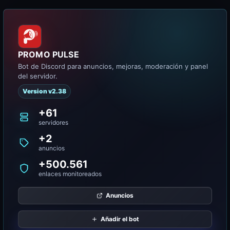
PROMO PULSE
Bot de Discord para anuncios, mejoras, moderación y panel
del servidor.
Version v2.38
+61
servidores
+2
anuncios
+500.561
enlaces monitoreados
Anuncios
Añadir el bot