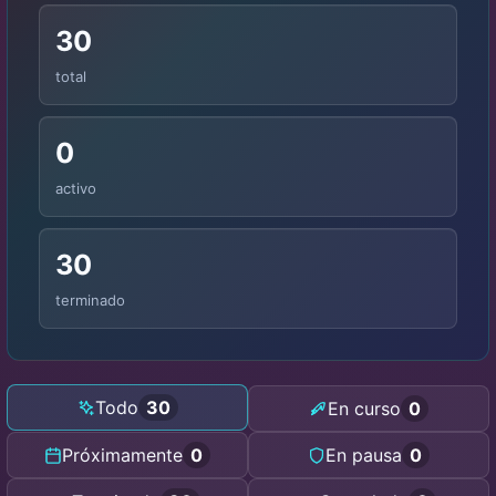
30
total
0
activo
30
terminado
Todo
30
En curso
0
Próximamente
0
En pausa
0