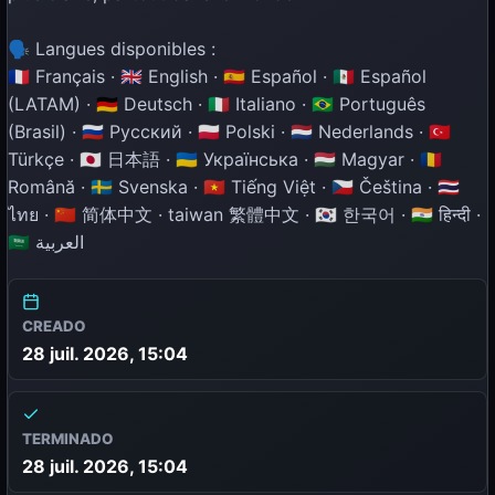
🗣️ Langues disponibles :
🇫🇷 Français · 🇬🇧 English · 🇪🇸 Español · 🇲🇽 Español
(LATAM) · 🇩🇪 Deutsch · 🇮🇹 Italiano · 🇧🇷 Português
(Brasil) · 🇷🇺 Русский · 🇵🇱 Polski · 🇳🇱 Nederlands · 🇹🇷
Türkçe · 🇯🇵 日本語 · 🇺🇦 Українська · 🇭🇺 Magyar · 🇷🇴
Română · 🇸🇪 Svenska · 🇻🇳 Tiếng Việt · 🇨🇿 Čeština · 🇹🇭
ไทย · 🇨🇳 简体中文 · taiwan 繁體中文 · 🇰🇷 한국어 · 🇮🇳 हिन्दी ·
🇸🇦 العربية
CREADO
28 juil. 2026, 15:04
TERMINADO
28 juil. 2026, 15:04