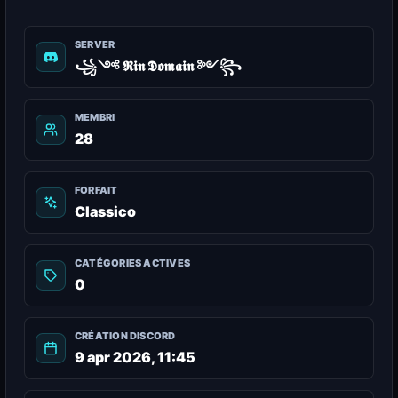
SERVER
꧁༺ 𝕽𝖎𝖓 𝕯𝖔𝖒𝖆𝖎𝖓 ༻꧂
MEMBRI
28
FORFAIT
Classico
CATÉGORIES ACTIVES
0
CRÉATION DISCORD
9 apr 2026, 11:45