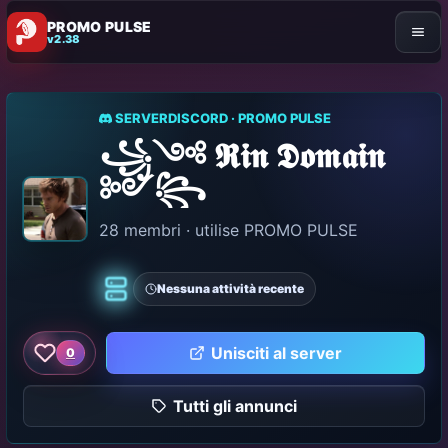
PROMO PULSE
v2.38
SERVERDISCORD · PROMO PULSE
꧁༺ 𝕽𝖎𝖓 𝕯𝖔𝖒𝖆𝖎𝖓
༻꧂
28 membri · utilise PROMO PULSE
Nessuna attività recente
Classico
Unisciti al server
0
Come questo server
Tutti gli annunci