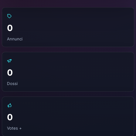
0
Annunci
0
Dossi
0
Votes +