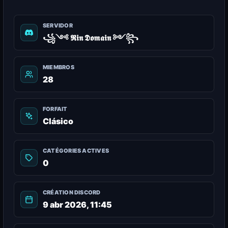
SERVIDOR
꧁༺ 𝕽𝖎𝖓 𝕯𝖔𝖒𝖆𝖎𝖓 ༻꧂
MIEMBROS
28
FORFAIT
Clásico
CATÉGORIES ACTIVES
0
CRÉATION DISCORD
9 abr 2026, 11:45