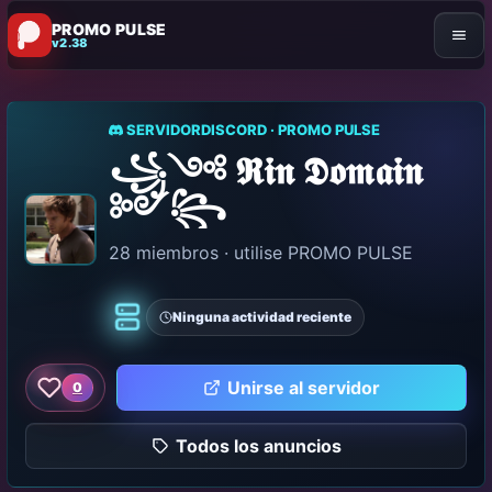
PROMO PULSE
v2.38
SERVIDORDISCORD · PROMO PULSE
꧁༺ 𝕽𝖎𝖓 𝕯𝖔𝖒𝖆𝖎𝖓
༻꧂
28 miembros · utilise PROMO PULSE
Ninguna actividad reciente
Clásico
Unirse al servidor
0
Me gusta este servidor
Todos los anuncios