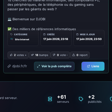
Tu cherches du matériel informatique, des composants PC,
des périphériques, de la téléphonie ou du gaming sans
passer par les géants du web ?
💻 Bienvenue sur DJOBI
✅ Des milliers de références informatiques
CATÉGORIE
CRÉÉE
MISE À JOUR
✅ Expédition dans toute l'Union Européenne 🇪🇺
17 juin 2026, 23:18
17 juin 2026, 23:50
Site Internet
✅ Support client réactif
2
votes +
18
bumps
0
vote -
0
report
✅ Paiement sécurisé
djobi.fr/fr
Voir la pub complète
Liens
✅ Nouveautés et promotions régulières
✅ Entreprise française indépendante
+61
+2
rd serveur.
serveurs
publicités