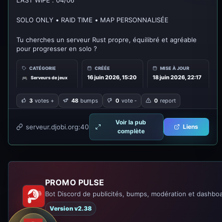
LAST WIPE : 04/06
Friendly
SOLO ONLY • RAID TIME • MAP PERSONNALISÉE
Tu cherches un serveur Rust propre, équilibré et agréable
pour progresser en solo ?
Bienvenue sur notre serveur communautaire français, pensé
CATÉGORIE
CRÉÉE
MISE À JOUR
pour les joueurs qui veulent jouer sérieusement sans subir
16 juin 2026, 15:20
18 juin 2026, 22:17
Serveurs de jeux
🎮
les gros groupes toxiques.
3
votes +
48
bumps
0
vote -
0
report
🔥 Ce que propose le serveur
Voir la pub
🧍 Solo Only
serveur.djobi.org:4027
Liens
complète
Pas d’alliances abusives, pas de zergs, tout le monde joue sur
un terrain équitable.
PROMO PULSE
Bot Discord de publicités, bumps, modération et dashboa
Version v2.38