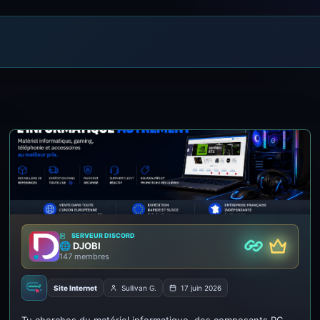
SERVEUR DISCORD
🌐 DJOBI
m
Premium
Partenaire
147 membres
Site Internet
Sullivan G.
17 juin 2026
🚀 DJOBI.FR - L'informatique autrement