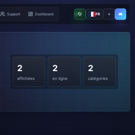
Support
Dashboard
FR
Bot en ligne
Ajouter le bot
Dashbo
2
2
2
affichées
en ligne
catégories