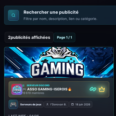
Rechercher une publicité
Filtre par nom, description, lien ou catégorie.
2
publicités affichées
Page 1 / 1
SERVEUR DISCORD
🎮 ASSO GAMING-ISEROIS🔥
Premiu
Partenaire
19 619 membres
🎮
Serveurs de jeux
!"Donovan B.
18 juin 2026
🦀 [FR] Serveur Rust SOLO — Débutant