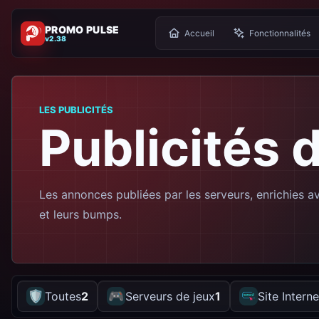
PROMO PULSE
Accueil
Fonctionnalités
v2.38
LES PUBLICITÉS
Publicités 
Les annonces publiées par les serveurs, enrichies av
et leurs bumps.
🛡️
🎮
Toutes
2
Serveurs de jeux
1
Site Interne