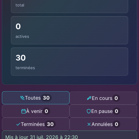
total
0
actives
30
terminées
Toutes
30
En cours
0
À venir
0
En pause
0
Terminées
30
Annulées
0
Mis à jour 31 juil. 2026 à 22:30