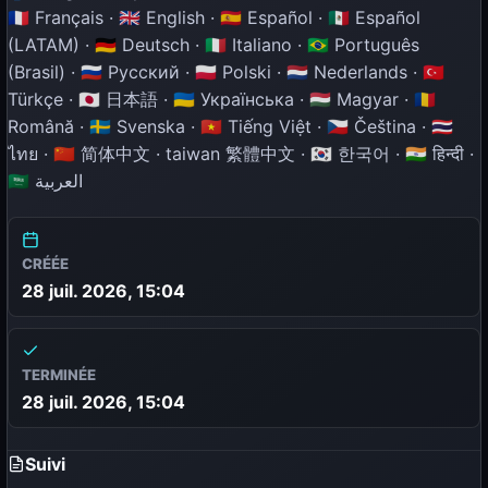
🇫🇷 Français · 🇬🇧 English · 🇪🇸 Español · 🇲🇽 Español
(LATAM) · 🇩🇪 Deutsch · 🇮🇹 Italiano · 🇧🇷 Português
(Brasil) · 🇷🇺 Русский · 🇵🇱 Polski · 🇳🇱 Nederlands · 🇹🇷
Türkçe · 🇯🇵 日本語 · 🇺🇦 Українська · 🇭🇺 Magyar · 🇷🇴
Română · 🇸🇪 Svenska · 🇻🇳 Tiếng Việt · 🇨🇿 Čeština · 🇹🇭
ไทย · 🇨🇳 简体中文 · taiwan 繁體中文 · 🇰🇷 한국어 · 🇮🇳 हिन्दी ·
🇸🇦 العربية
CRÉÉE
28 juil. 2026, 15:04
TERMINÉE
28 juil. 2026, 15:04
Suivi