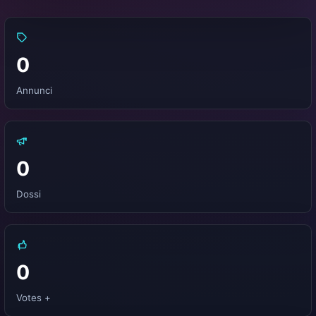
0
Annunci
0
Dossi
0
Votes +