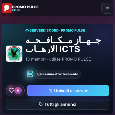
PROMO PULSE
v2.38
SERVERDISCORD · PROMO PULSE
جــهــاز مــكــافــحــه
الارهــاب ICTS
13 membri · utilise PROMO PULSE
Nessuna attività recente
Classico
Unisciti al server
0
Come questo server
Tutti gli annunci