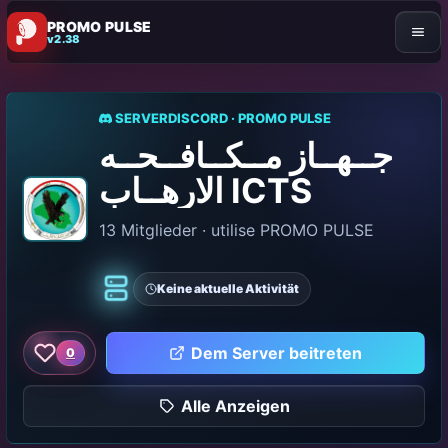
PROMO PULSE
v2.38
SERVERDISCORD · PROMO PULSE
جــهــاز مــكــافــحــه
الارهــاب ICTS
13 Mitglieder · utilise PROMO PULSE
Keine aktuelle Aktivität
Klassiker
Dem Server beitreten
0
Wie dieser Server
Alle Anzeigen