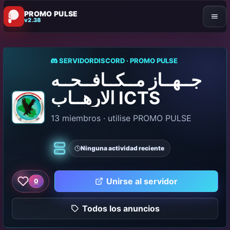
PROMO PULSE
v2.38
SERVIDORDISCORD · PROMO PULSE
جــهــاز مــكــافــحــه
الارهــاب ICTS
13 miembros · utilise PROMO PULSE
Ninguna actividad reciente
Clásico
Unirse al servidor
0
Me gusta este servidor
Todos los anuncios