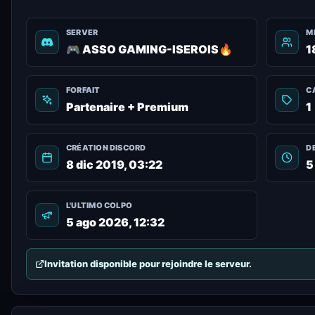
SERVER
M
🎮 ASSO GAMING-ISEROIS🔥
1
FORFAIT
C
Partenaire + Premium
1
CRÉATION DISCORD
D
8 dic 2019, 03:22
5
L'ULTIMO COLPO
5 ago 2026, 12:32
Invitation disponible pour rejoindre le serveur.