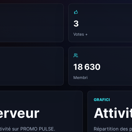
3
Votes +
18 630
Membri
GRAFICI
erveur
Attiv
ctivité sur PROMO PULSE.
Répartition des p