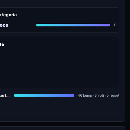
categoria
ioco
1
te
🦀 [FR] ServerRust SOLO — Débutant Frie⬦
46 bump · 3 voti · 0 report