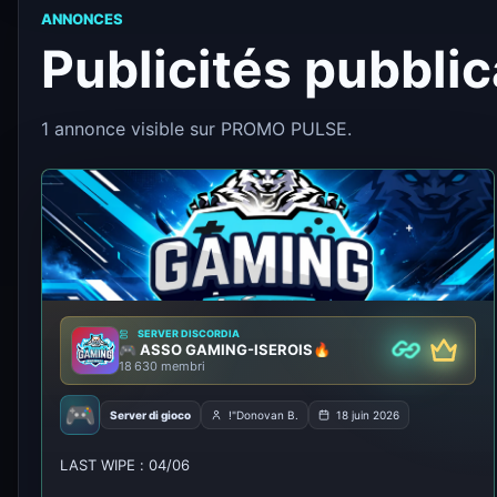
ANNONCES
Publicités pubbli
1 annonce visible sur PROMO PULSE.
SERVER DISCORDIA
🎮 ASSO GAMING-ISEROIS🔥
Premio
Partner
18 630 membri
🎮
Server di gioco
!"Donovan B.
18 juin 2026
🦀 [FR] ServerRust SOLO — Débutant
LAST WIPE : 04/06
Friendly