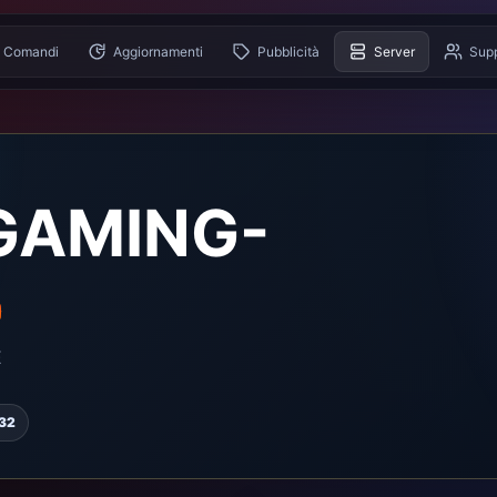
Comandi
Aggiornamenti
Pubblicità
Server
Sup
GAMING-

E
:32