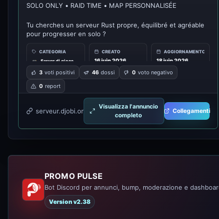
SOLO ONLY • RAID TIME • MAP PERSONNALISÉE
Tu cherches un serveur Rust propre, équilibré et agréable
pour progresser en solo ?
CATEGORIA
CREATO
AGGIORNAMENTO
Bienvenue sur notre serveur communautaire français,
16 juin 2026,
18 juin 2026,
pensé pour les giocatori qui veulent jouer sérieusement
Server di gioco
🎮
15:20
22:17
sans subir les gros groupes toxiques.
3
voti positivi
46
dossi
0
voto negativo
0
report
🔥 Ce que propose le serveur
Visualizza l'annuncio
🧍 Solo Only
serveur.djobi.org:4027
Collegamenti
completo
Pas d’alliances abusives, pas de zergs, tout le monde joue
sur un terrain équitable.
PROMO PULSE
Bot Discord per annunci, bump, moderazione e dashboard
Version v2.38