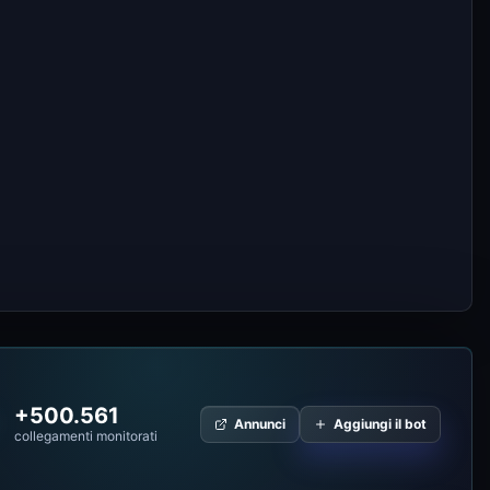
+500.561
Annunci
Aggiungi il bot
collegamenti monitorati