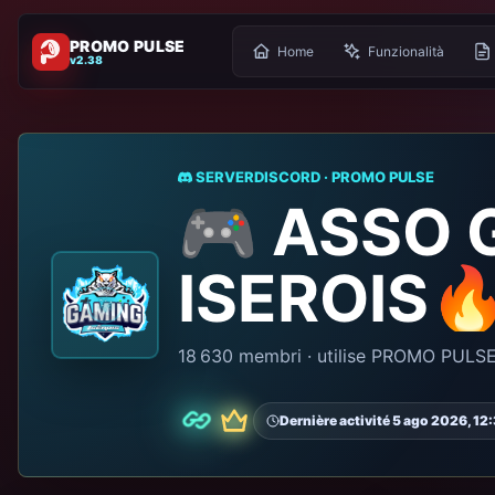
PROMO PULSE
Home
Funzionalità
v2.38
SERVERDISCORD · PROMO PULSE
🎮 ASSO 
ISEROIS
18 630 membri · utilise PROMO PULS
Dernière activité 5 ago 2026, 12
Premio
Partner