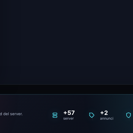
+57
+2
 del server.
server
annunci