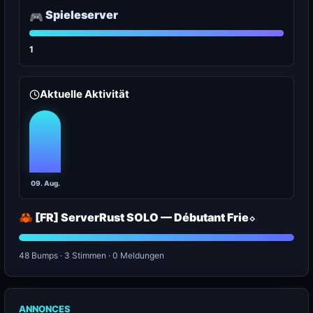
Spieleserver
🎮
1
Aktuelle Aktivität
09. Aug.
🦀 [FR] ServerRust SOLO — Débutant Frie⬦
48 Bumps · 3 Stimmen · 0 Meldungen
ANNONCES