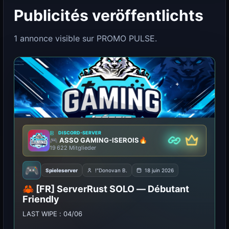
Publicités veröffentlichts
1 annonce visible sur PROMO PULSE.
DISCORD-SERVER
🎮 ASSO GAMING-ISEROIS🔥
Prämie
Partner
19 622 Mitglieder
🎮
Spieleserver
!"Donovan B.
18 juin 2026
🦀 [FR] ServerRust SOLO — Débutant
Friendly
LAST WIPE : 04/06