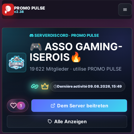
PROMO PULSE
v2.38
SERVERDISCORD · PROMO PULSE
🎮 ASSO GAMING-
ISEROIS🔥
19 622 Mitglieder · utilise PROMO PULSE
Dernière activité 09.08.2026, 15:49
Prämie
Partner
Dem Server beitreten
1
Wie dieser Server
Alle Anzeigen