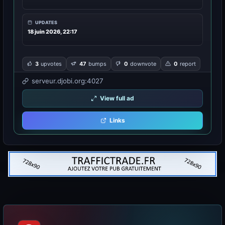
UPDATES
18 juin 2026, 22:17
3
upvotes
47
bumps
0
downvote
0
report
serveur.djobi.org:4027
View full ad
Links