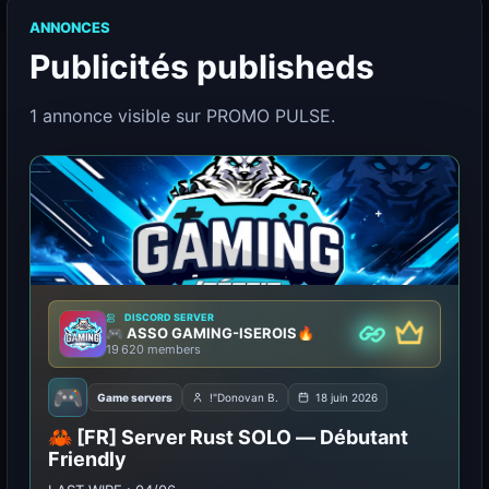
ANNONCES
Publicités publisheds
1 annonce visible sur PROMO PULSE.
DISCORD SERVER
🎮 ASSO GAMING-ISEROIS🔥
Premium
Partner
19 620 members
🎮
Game servers
!"Donovan B.
18 juin 2026
🦀 [FR] Server Rust SOLO — Débutant
Friendly