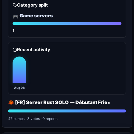
Category split
Game servers
🎮
1
Recent activity
Aug 08
🦀 [FR] Server Rust SOLO — Débutant Frie⬦
47 bumps · 3 votes · 0 reports