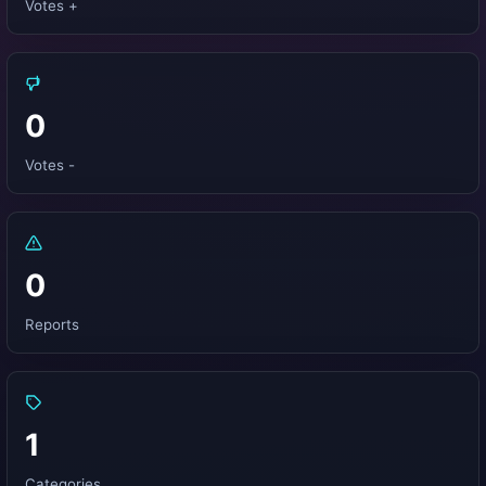
Votes +
0
Votes -
0
Reports
1
Categories