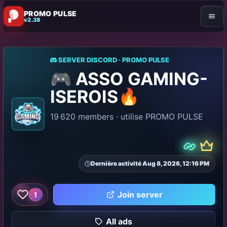
PROMO PULSE
v2.38
SERVER DISCORD · PROMO PULSE
🎮 ASSO GAMING-
ISEROIS🔥
19 620 members · utilise PROMO PULSE
Prem
Partner
Dernière activité Aug 8, 2026, 12:16 PM
Join server
1
Like this server
All ads