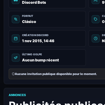
Discord Bots
9
FORFAIT
C
Clásico
0
CRÉATION DISCORD
D
1 nov 2015, 14:46
N
ÚLTIMO GOLPE
Aucun bump récent
Aucune invitation publique disponible pour le moment.
ANNONCES