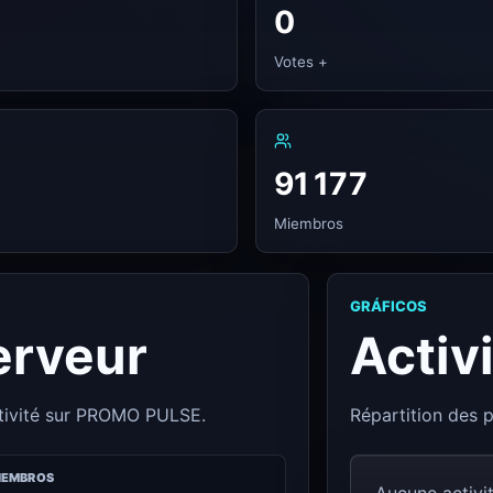
0
Votes +
91 177
Miembros
GRÁFICOS
erveur
Activ
ctivité sur PROMO PULSE.
Répartition des p
IEMBROS