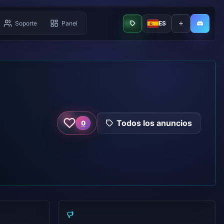
Soporte
Panel
ES
robot en línea
Añadir el bot
Panel
Todos los anuncios
0
Me gusta este servidor