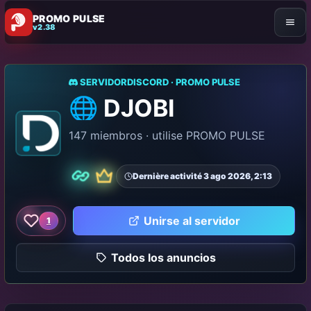
PROMO PULSE
v2.38
SERVIDORDISCORD · PROMO PULSE
🌐 DJOBI
147 miembros · utilise PROMO PULSE
Dernière activité 3 ago 2026, 2:13
De primera calidad
Pareja
Unirse al servidor
1
Me gusta este servidor
Todos los anuncios