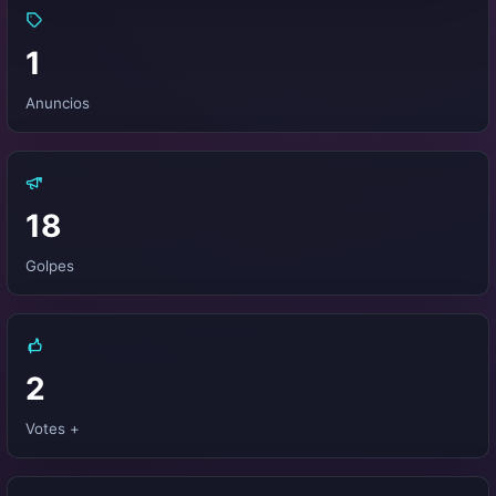
1
Anuncios
18
Golpes
2
Votes +