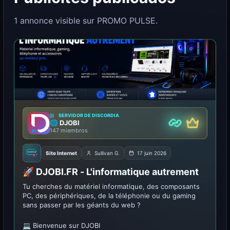
1 annonce visible sur PROMO PULSE.
SERVIDOR DE DISCORDIA
🌐 DJOBI
De primera 
Pareja
147 miembros
Site Internet
Sullivan G.
17 juin 2026
🚀 DJOBI.FR - L'informatique autrement
Tu cherches du matériel informatique, des composants
PC, des périphériques, de la téléphonie ou du gaming
sans passer par les géants du web ?
💻 Bienvenue sur DJOBI