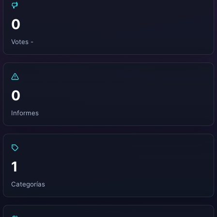
0
Votes -
0
Informes
1
Categorías