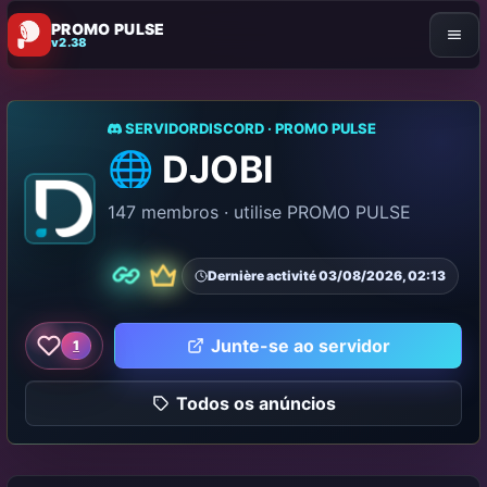
PROMO PULSE
v2.38
SERVIDORDISCORD · PROMO PULSE
🌐 DJOBI
147 membros · utilise PROMO PULSE
Dernière activité 03/08/2026, 02:13
Prêmio
Parceiro
Junte-se ao servidor
1
Como este servidor
Todos os anúncios