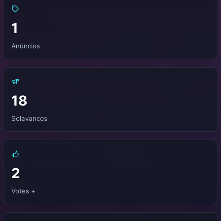
1
Anúncios
18
Solavancos
2
Votes +