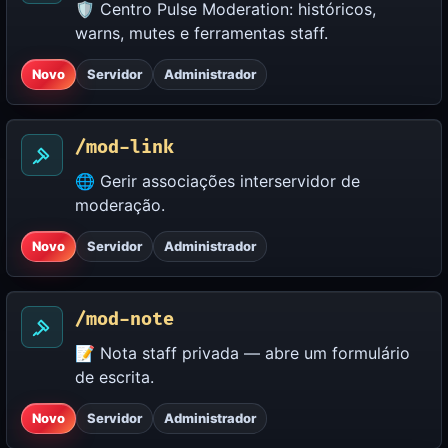
🛡️ Centro Pulse Moderation: históricos,
warns, mutes e ferramentas staff.
Novo
Servidor
Administrador
/mod-link
🌐 Gerir associações interservidor de
moderação.
Novo
Servidor
Administrador
/mod-note
📝 Nota staff privada — abre um formulário
de escrita.
Novo
Servidor
Administrador