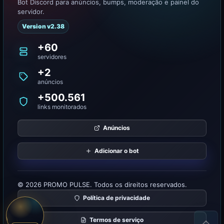
Bot Discord para anúncios, bumps, moderação e painel do
servidor.
Version v2.38
+60
servidores
+2
anúncios
+500.561
links monitorados
Anúncios
Adicionar o bot
© 2026 PROMO PULSE. Todos os direitos reservados.
Política de privacidade
Termos de serviço