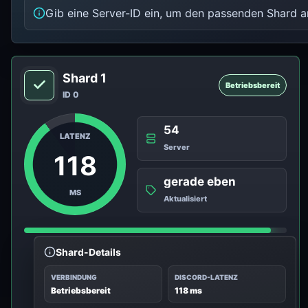
Gib eine Server-ID ein, um den passenden Shard a
Shard 1
Betriebsbereit
ID 0
54
LATENZ
Server
118
gerade eben
MS
Aktualisiert
Shard-Details
VERBINDUNG
DISCORD-LATENZ
Betriebsbereit
118 ms