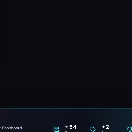
+54
+2
r-Dashboard.