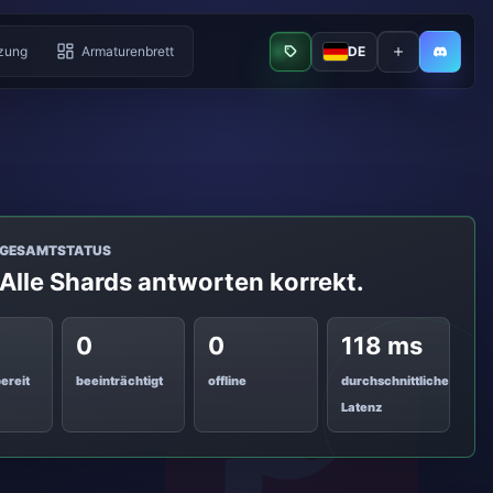
tzung
Armaturenbrett
DE
Bot online
Bot hinzufüge
Armatur
GESAMTSTATUS
Alle Shards antworten korrekt.
0
0
118 ms
ereit
beeinträchtigt
offline
durchschnittliche
Latenz