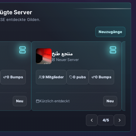
fügte Server
SE entdeckte Gilden.
Neuzugänge
Klassiker
Klassiker
Kind
Neuer Server
0 Bumps
2 Mitglieder
0 pubs
0 Bumps
Neu
Kürzlich entdeckt
Neu
5/5