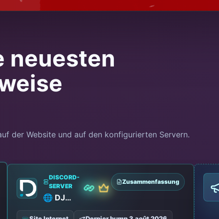
e neuesten
ßweise
auf der Website und auf den konfigurierten Servern.
DISCORD-
Zusammenfassung
SERVER
PRÄMIE
PARTNER
🌐 DJOBI
Site Internet
Dernier bump 3 août 2026