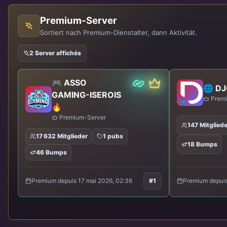
Premium-Server
Sortiert nach Premium-Dienstalter, dann Aktivität.
2 Server affichés
🎮 ASSO
Prämie
Partner
Klassiker
Klassiker
🌐 DJ
Kyro
GAMING-ISEROIS
Premi
Neuer Server
🔥
Premium-Server
147 Mitgliede
52 Mitglieder
0 pubs
0 Bumps
0 Bumps
17 632 Mitglieder
1 pubs
18 Bumps
46 Bumps
Neu
Kürzlich entdeckt
Neu
K
Premium depuis
Premium depuis 17 mai 2026, 02:36
#1