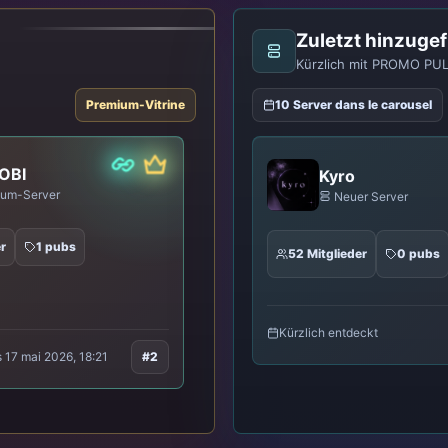
Zuletzt hinzuge
Kürzlich mit PROMO PUL
Premium-Vitrine
10 Server dans le carousel
Prämie
Partner
Klassiker
OBI
منتجع طنخ
Koopa
um-Server
Neuer Server
Neuer Server
r
1 pubs
9 Mitglieder
0 pubs
0 Bumps
6 Mitglieder
0 pubs
ürzlich entdeckt
Neu
Kürzlich entdeckt
 17 mai 2026, 18:21
#2