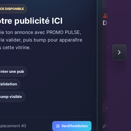
🎮
Spieles
CE DISPONIBLE
🦀 [FR] 
tre publicité ICI
Débutant
lie ton annonce avec PROMO PULSE, 
ANZEIGENZ
-la valider, puis bump pour apparaître 
LAST WIPE
 cette vitrine.
TIME • MA
cherches u
équilibré 
réer une pub
solo ?…
alidation
Zusammengefass
können. Die vo
ump visible
3 Stimmen
placement #3
serveur.djob
Veröffentlichen