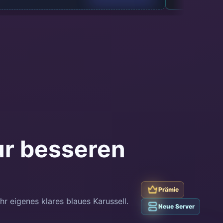
ur besseren
Prämie
Prämie
r eigenes klares blaues Karussell.
Klassiker
Neue Server