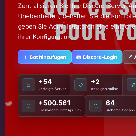
Zentralisieren Sie Ihre Discord-Server-A
Unebenheiten, behalten Sie die Kontroll
geben Sie Administratoren eine einfache 
ihrer Konfiguration.
Bot hinzufügen
Discord-Login
+54
+2
verfolgte Server
Anzeigen online
+500.561
64
überwachte Betrugslinks
Sicherheitsscans