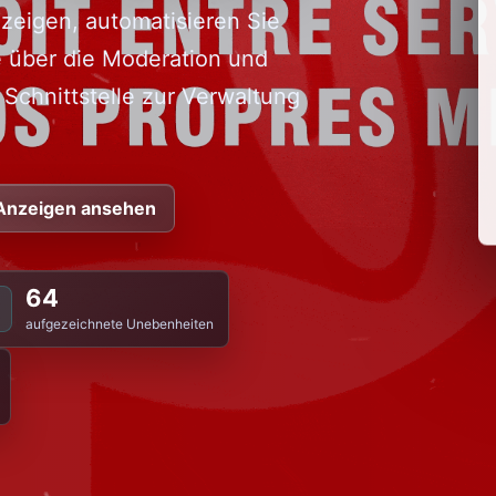
nzeigen, automatisieren Sie
e über die Moderation und
Schnittstelle zur Verwaltung
Anzeigen ansehen
64
aufgezeichnete Unebenheiten