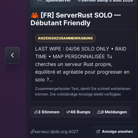
🎮
Spieleserver
Dernier bump 5 août 2026
🦀 [FR] ServerRust SOLO —
Débutant Friendly
ANZEIGENZUSAMMENFASSUNG
LAST WIPE : 04/06 SOLO ONLY • RAID 
TIME • MAP PERSONNALISÉE Tu 
cherches un serveur Rust propre, 
équilibré et agréable pour progresser en 
solo ?…
Zusammengefasster Text, damit Sie schnell weiterlesen
können. Die vollständige Anzeige bleibt verfügbar.
3 Stimmen
46 Bumps
0 Meldungen
serveur.djobi.org:4027
Anzeige ansehen