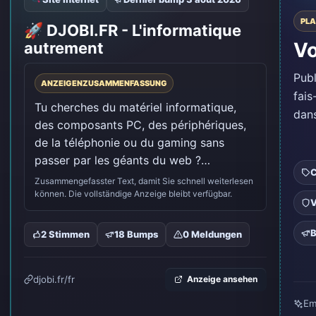
PLA
🚀 DJOBI.FR - L'informatique
Vo
autrement
Pub
ANZEIGENZUSAMMENFASSUNG
fais
Tu cherches du matériel informatique, 
dans
des composants PC, des périphériques, 
de la téléphonie ou du gaming sans 
passer par les géants du web ?…
C
Zusammengefasster Text, damit Sie schnell weiterlesen
können. Die vollständige Anzeige bleibt verfügbar.
V
B
2 Stimmen
18 Bumps
0 Meldungen
djobi.fr/fr
Anzeige ansehen
Em