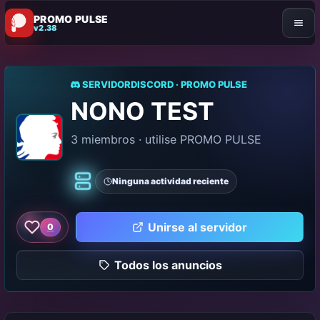
PROMO PULSE
v2.38
SERVIDORDISCORD · PROMO PULSE
NONO TEST
3 miembros · utilise PROMO PULSE
Ninguna actividad reciente
Clásico
Unirse al servidor
0
Me gusta este servidor
Todos los anuncios