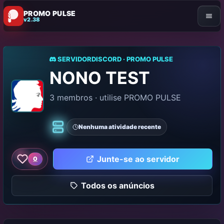
PROMO PULSE
v2.38
SERVIDORDISCORD · PROMO PULSE
NONO TEST
3 membros · utilise PROMO PULSE
Nenhuma atividade recente
Clássico
Junte-se ao servidor
0
Como este servidor
Todos os anúncios