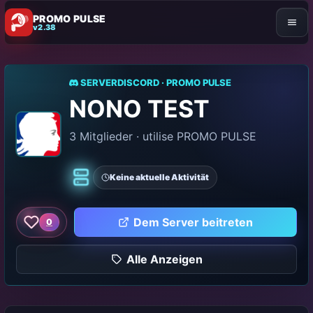
PROMO PULSE
v2.38
SERVERDISCORD · PROMO PULSE
NONO TEST
3 Mitglieder · utilise PROMO PULSE
Keine aktuelle Aktivität
Klassiker
Dem Server beitreten
0
Wie dieser Server
Alle Anzeigen