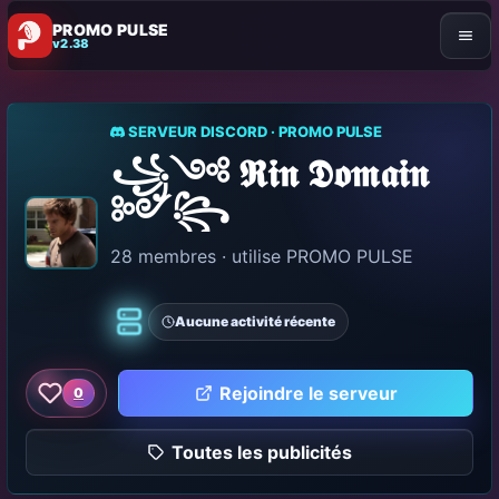
PROMO PULSE
v2.38
SERVEUR DISCORD · PROMO PULSE
꧁༺ 𝕽𝖎𝖓 𝕯𝖔𝖒𝖆𝖎𝖓
༻꧂
28 membres · utilise PROMO PULSE
Aucune activité récente
Classique
Rejoindre le serveur
0
Aimer ce serveur
Toutes les publicités