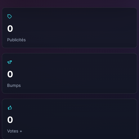
0
Publicités
0
Bumps
0
Votes +