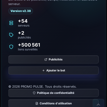
serveur.
Version v2.38
+54
serveurs
+2
publicités
+500 561
liens surveillés
Publicités
Ajouter le bot
© 2026 PROMO PULSE. Tous droits réservés.
Politique de confidentialité
Conditions d’utilisation