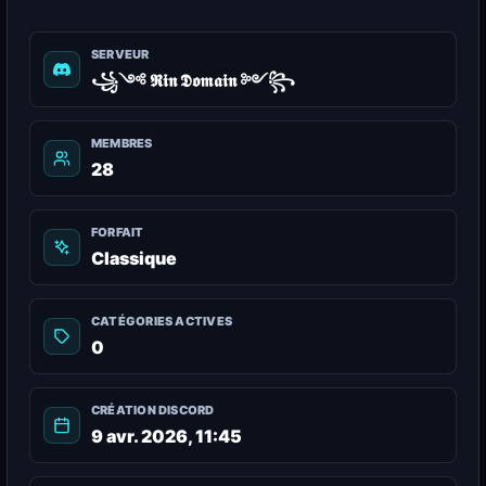
SERVEUR
꧁༺ 𝕽𝖎𝖓 𝕯𝖔𝖒𝖆𝖎𝖓 ༻꧂
MEMBRES
28
FORFAIT
Classique
CATÉGORIES ACTIVES
0
CRÉATION DISCORD
9 avr. 2026, 11:45