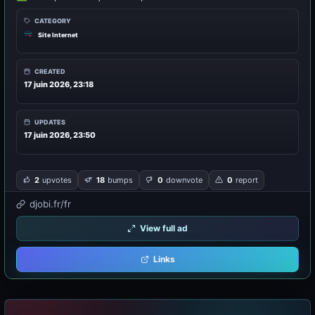
CATEGORY
Site Internet
CREATED
17 juin 2026, 23:18
UPDATES
17 juin 2026, 23:50
2
upvotes
18
bumps
0
downvote
0
report
djobi.fr/fr
View full ad
Links