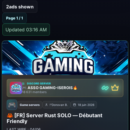
2
ads shown
Page 1 / 1
Updated 03:16 AM
DISCORD SERVER
🎮 ASSO GAMING-ISEROIS🔥
Partner
Premiu
18 631 members
🎮
Game servers
!"Donovan B.
18 juin 2026
🦀 [FR] Server Rust SOLO — Débutant
Friendly
LAST WIPE : 04/06