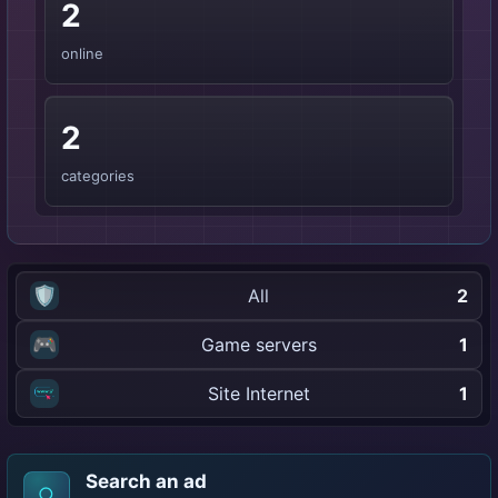
2
online
2
categories
🛡️
All
2
🎮
Game servers
1
Site Internet
1
Search an ad