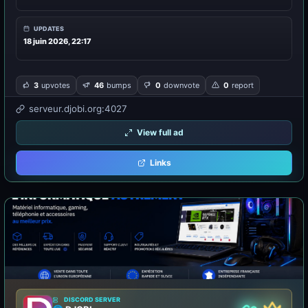
UPDATES
18 juin 2026, 22:17
3
upvotes
46
bumps
0
downvote
0
report
serveur.djobi.org:4027
View full ad
Links
DISCORD SERVER