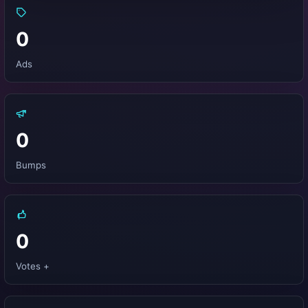
0
Ads
0
Bumps
0
Votes +