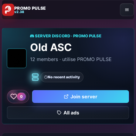
PROMO PULSE
v2.38
SERVER DISCORD · PROMO PULSE
Old ASC
12 members · utilise PROMO PULSE
No recent activity
Classic
Join server
0
Like this server
All ads